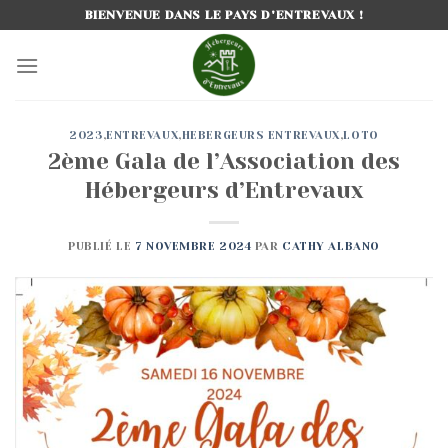
Passer
BIENVENUE DANS LE PAYS D'ENTREVAUX !
au
contenu
2023
,
ENTREVAUX
,
HEBERGEURS ENTREVAUX
,
LOTO
2ème Gala de l’Association des
Hébergeurs d’Entrevaux
PUBLIÉ LE
7 NOVEMBRE 2024
PAR
CATHY ALBANO