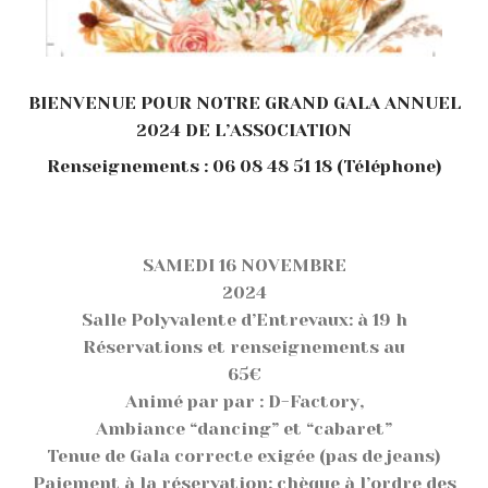
BIENVENUE POUR NOTRE GRAND GALA ANNUEL
2024 DE L’ASSOCIATION
Renseignements : 06 08 48 51 18 (Téléphone)
SAMEDI 16 NOVEMBRE
2024
Salle Polyvalente d’Entrevaux: à 19 h
Réservations et renseignements au
65€
Animé par par : D-Factory,
Ambiance “dancing” et “cabaret”
Tenue de Gala correcte exigée (pas de jeans)
Paiement à la réservation: chèque à l’ordre des